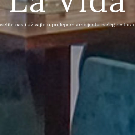
setite nas i uživajte u prelepom ambijentu našeg restora